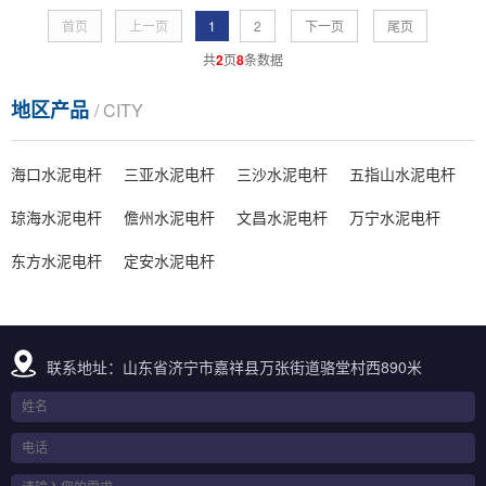
首页
上一页
1
2
下一页
尾页
共
2
页
8
条数据
地区产品
/ CITY
海口水泥电杆
三亚水泥电杆
三沙水泥电杆
五指山水泥电杆
琼海水泥电杆
儋州水泥电杆
文昌水泥电杆
万宁水泥电杆
东方水泥电杆
定安水泥电杆
联系地址：山东省济宁市嘉祥县万张街道骆堂村西890米